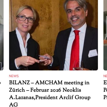
NEWS
N
p
BILANZ – AMCHAM meeting in
E
Zürich – Februar 2026 Neoklis
P
A.Lazanas,President Arclif Group
P
AG