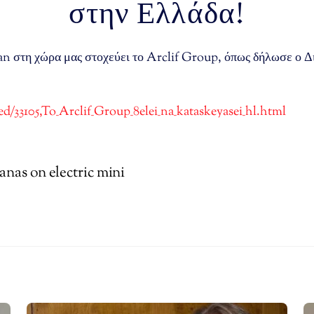
στην Ελλάδα!
an στη χώρα μας στοχεύει το Arclif Group, όπως δήλωσε ο Δ
d/33105,To_Arclif_Group_8elei_na_kataskeyasei_hl.html
nas on electric mini